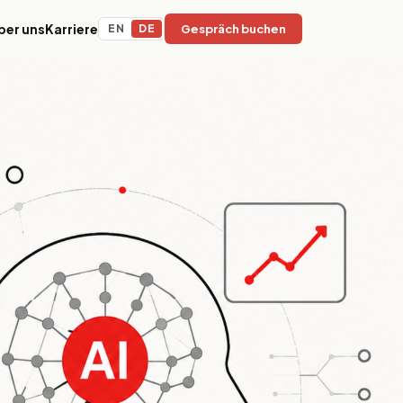
ber uns
Karriere
EN
DE
Gespräch buchen
y
Bildung & EdTech
Adaptive Lernplattformen, LMS-
d
Infrastruktur und KI-gestützte
rlebnisse für
Content-Operationen für
.
internationale
Bildungseinrichtungen.
Nachhaltigkeit & ESG
Erfassung von Umweltauswirkungen,
ng und
ESG-Reporting-Infrastruktur und
t denen
Compliance-Plattformen für
 Tempo,
verantwortungsvolle
 Skalierung
Organisationen.