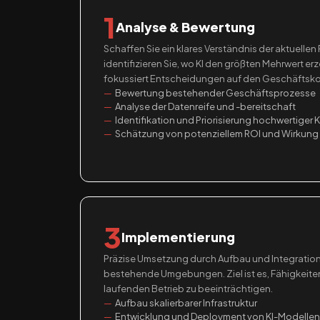
1
Analyse & Bewertung
Schaffen Sie ein klares Verständnis der aktuellen
identifizieren Sie, wo KI den größten Mehrwert e
fokussiert Entscheidungen auf den Geschäftsko
Bewertung bestehender Geschäftsprozesse
Analyse der Datenreife und -bereitschaft
Identifikation und Priorisierung hochwertiger 
Schätzung von potenziellem ROI und Wirkung
3
Implementierung
Präzise Umsetzung durch Aufbau und Integration
bestehende Umgebungen. Ziel ist es, Fähigkeite
laufenden Betrieb zu beeinträchtigen.
Aufbau skalierbarer Infrastruktur
Entwicklung und Deployment von KI-Modellen