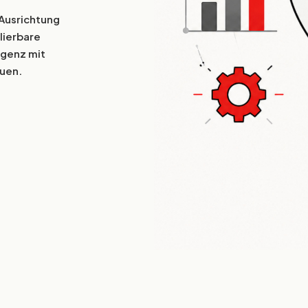
Infrastruktur und
Monetarisierungssysteme, die für
 Ausrichtung
skalierbare Reichweite und
lierbare
Performance entwickelt sind.
igenz mit
uen.