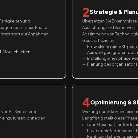
2
Strategie & Plan
 Fähigkeiten und
Übersetzen Sie Erkenntnisse i
rzeugen kann. Diese Phase
Ausrichtung und Verantwortlic
ntext statt auf Annahmen.
Abstimmung von Technologie
Geschäftszielen.
Entwicklung einer KI-gest
KI-Möglichkeiten
Auswahl geeigneter Tools
Erstellung eines phasenw
Planung des organisatori
4
Optimierung & S
 von KI-Systemen in
Wirkung durch kontinuierlic
n einzuführen, ohne den
Langfristig stellt diese Phas
mit den Geschäftsanforderu
Laufendes Performance-Tr
Kontinuierliche Verbesse