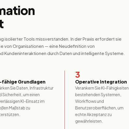
mation
t
g isolierter Tools missverstanden. In der Praxis erfordert sie
e von Organisationen — eine Neudefinition von
d Kundeninteraktionen durch Daten und intelligente Systeme.
3
-fähige Grundlagen
Operative Integration
ärken Sie Daten, Infrastruktur
Verankern Sie KI-Fähigkeiten 
d Sicherheit, um einen
bestehenden Systemen,
verlässigen KI-Einsatz im
Workflows und
oßen Maßstab zu
Benutzeroberflächen, um
terstützen.
echte Akzeptanz zu
gewährleisten.