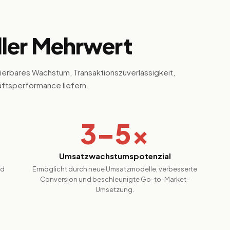
ller Mehrwert
ierbares Wachstum, Transaktionszuverlässigkeit,
äftsperformance liefern.
3–5×
Umsatzwachstumspotenzial
nd
Ermöglicht durch neue Umsatzmodelle, verbesserte
Conversion und beschleunigte Go-to-Market-
Umsetzung.