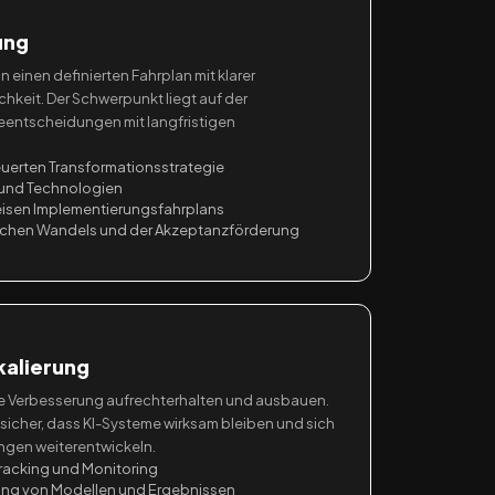
ung
n einen definierten Fahrplan mit klarer
hkeit. Der Schwerpunkt liegt auf der
entscheidungen mit langfristigen
euerten Transformationsstrategie
 und Technologien
eisen Implementierungsfahrplans
schen Wandels und der Akzeptanzförderung
kalierung
he Verbesserung aufrechterhalten und ausbauen.
e sicher, dass KI-Systeme wirksam bleiben und sich
ngen weiterentwickeln.
acking und Monitoring
rung von Modellen und Ergebnissen