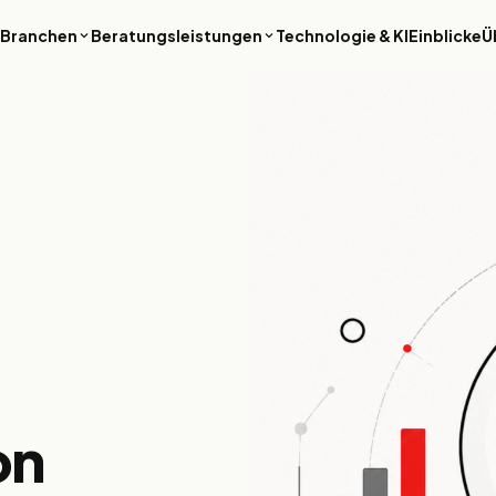
Branchen
Beratungsleistungen
Technologie & KI
Einblicke
Ü
Finanzdienstleistungen
Luxus & Hospitalit
Sichere, regelkonforme
Revenue-Intelligence,
Plattformen für Banking, Fintech und
Buchungssysteme un
Vermögensverwaltung – dort, wo
hochwertige digitale E
Ausfallzeiten keine Option sind.
Premium-Reisemarken
PropTech & Immobilien
Enterprise & B2B
Smarte Immobilienplattformen,
ERP-Modernisierung,
Mieter-Apps und ESG-Reporting-
Prozessautomatisieru
Tools für die gebaute Umwelt.
Datenplattformen, mi
Großunternehmen mit
Kontrolle und globaler
arbeiten.
on
Medien & Internet
Content-Plattformen, Streaming-