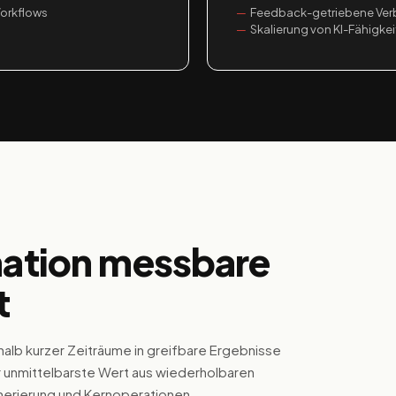
orkflows
Feedback-getriebene Ve
Skalierung von KI-Fähigke
ation messbare
t
erhalb kurzer Zeiträume in greifbare Ergebnisse
r unmittelbarste Wert aus wiederholbaren
erierung und Kernoperationen.