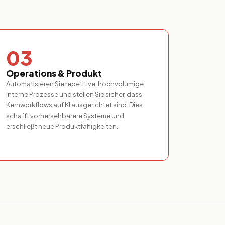
03
Operations & Produkt
Automatisieren Sie repetitive, hochvolumige
interne Prozesse und stellen Sie sicher, dass
Kernworkflows auf KI ausgerichtet sind. Dies
schafft vorhersehbarere Systeme und
erschließt neue Produktfähigkeiten.