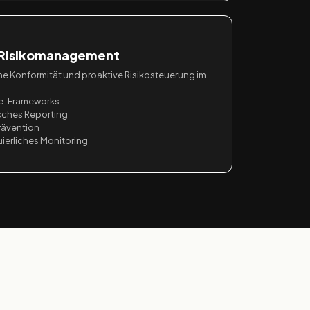
 Risikomanagement
he Konformität und proaktive Risikosteuerung im
e-Frameworks
isches Reporting
rävention
uierliches Monitoring