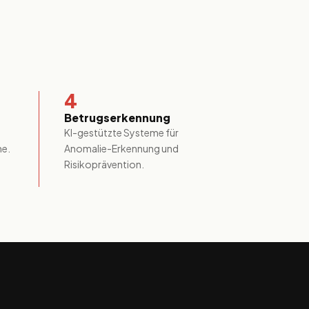
4
Betrugserkennung
KI-gestützte Systeme für
me.
Anomalie-Erkennung und
Risikoprävention.