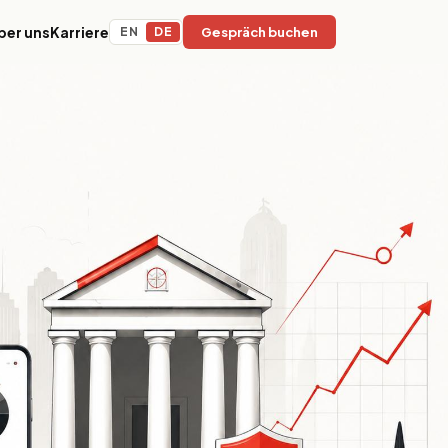
ber uns
Karriere
EN
DE
Gespräch buchen
y
Bildung & EdTech
Adaptive Lernplattformen, LMS-
d
Infrastruktur und KI-gestützte
rlebnisse für
Content-Operationen für
.
internationale
Bildungseinrichtungen.
Nachhaltigkeit & ESG
Erfassung von Umweltauswirkungen,
ng und
ESG-Reporting-Infrastruktur und
t denen
Compliance-Plattformen für
 Tempo,
verantwortungsvolle
 Skalierung
Organisationen.