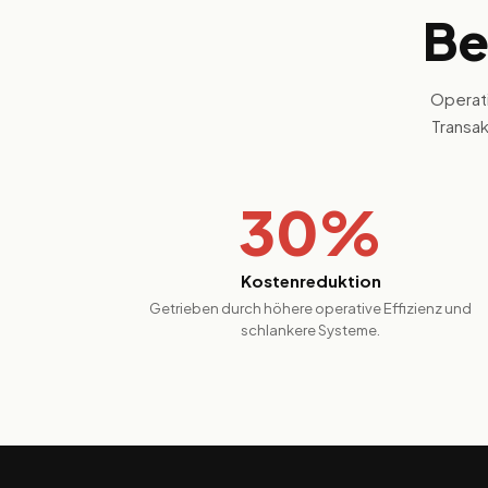
Be
Operati
Transa
30%
Kostenreduktion
Getrieben durch höhere operative Effizienz und
schlankere Systeme.