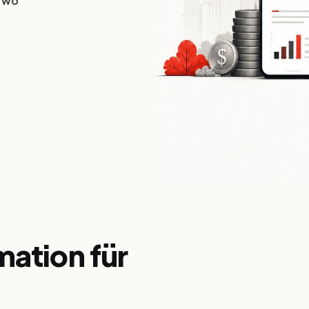
, wo
Infrastruktur und
Monetarisierungssysteme, die für
skalierbare Reichweite und
Performance entwickelt sind.
mation für