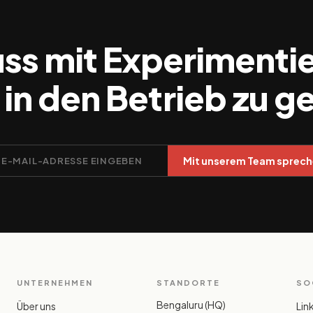
ss mit Experimenti
, in den Betrieb zu g
Mit unserem Team sprec
UNTERNEHMEN
STANDORTE
SO
Bengaluru (HQ)
Über uns
Lin