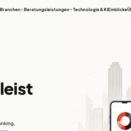
Branchen
Beratungsleistungen
Technologie & KI
Einblicke
Ü
Finanzdienstleistungen
Luxus & Hospitalit
Sichere, regelkonforme
Revenue-Intelligence,
Plattformen für Banking, Fintech und
Buchungssysteme un
Vermögensverwaltung – dort, wo
hochwertige digitale E
Ausfallzeiten keine Option sind.
Premium-Reisemarken
PropTech & Immobilien
Enterprise & B2B
leist
Smarte Immobilienplattformen,
ERP-Modernisierung,
Mieter-Apps und ESG-Reporting-
Prozessautomatisieru
Tools für die gebaute Umwelt.
Datenplattformen, mi
Großunternehmen mit
Kontrolle und globaler
arbeiten.
Medien & Internet
anking,
Content-Plattformen, Streaming-