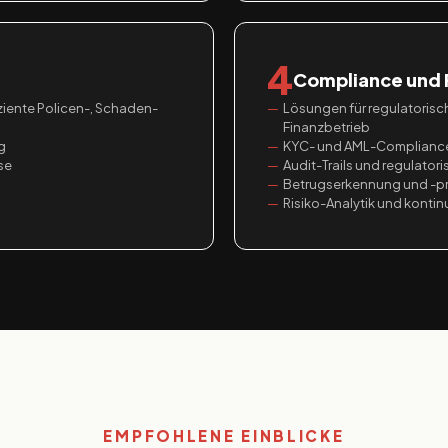
4
Compliance und
iente Policen-, Schaden-
Lösungen für regulatorisc
Finanzbetrieb
g
KYC- und AML-Complianc
se
Audit-Trails und regulator
Betrugserkennung und -p
Risiko-Analytik und kontin
EMPFOHLENE EINBLICKE