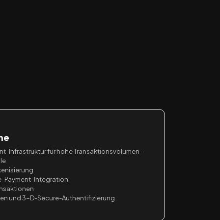
me
nt-Infrastruktur für hohe Transaktionsvolumen –
le
kenisierung
le-Payment-Integration
ansaktionen
llen und 3-D-Secure-Authentifizierung