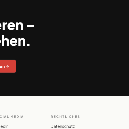
eren –
ehen.
hen
CIAL MEDIA
RECHTLICHES
kedIn
Datenschutz