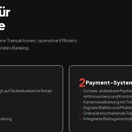
ür
e
re Transaktionen, operative Effizienz,
itales Banking.
2
Payment-Syste
auf Skalierbarkeit im Retail-
Sichere, skalierbare Payme
mit Konsistenz und Kontrol
Kartenverarbeitung mit To
Digitale Wallets und Mobi
Grenzüberschreitende Tr
cklung
Integrierte Betrugskontro