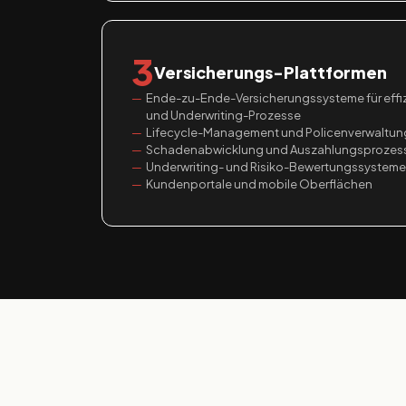
3
Versicherungs-Plattformen
Ende-zu-Ende-Versicherungssysteme für effiz
und Underwriting-Prozesse
Lifecycle-Management und Policenverwaltun
Schadenabwicklung und Auszahlungsprozes
Underwriting- und Risiko-Bewertungssysteme
Kundenportale und mobile Oberflächen