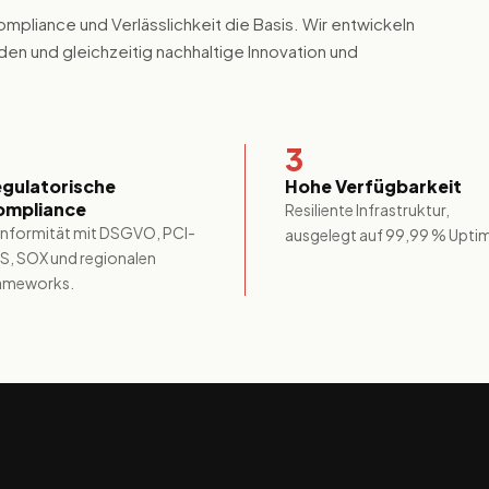
ompliance und Verlässlichkeit die Basis. Wir entwickeln
en und gleichzeitig nachhaltige Innovation und
3
gulatorische
Hohe Verfügbarkeit
ompliance
Resiliente Infrastruktur,
nformität mit DSGVO, PCI-
ausgelegt auf 99,99 % Upti
S, SOX und regionalen
ameworks.