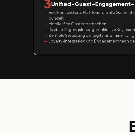
3
Unified-Guest-Engagement-
Eine konsolidierte Plattform, die alle Gästein
bündelt
Mobile-first Gästeoberflächen
Digitale Zugangslösungen inklusive Keyless E
Zentrale Steuerung der digitalen Zimmer-Um
Loyalty-Integration und Engagement nach de