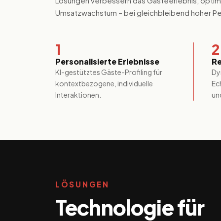
Lösungen verbessern das Gästeerlebnis, optimi
Umsatzwachstum – bei gleichbleibend hoher Per
1
2
Personalisierte Erlebnisse
R
KI-gestütztes Gäste-Profiling für
Dy
kontextbezogene, individuelle
Ec
Interaktionen.
un
LÖSUNGEN
Technologie für