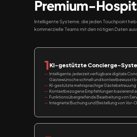
Premium-Hospita
Intelligente Systeme, die jeden Touchpoint he
kommerzielle Teams mit den nötigen Daten aus
1
KI-gestützte Concierge-Syst
Intelligente, jederzeit verfügbare digitale Co
Gästewünsche schnell und kontextbewusst b
KI-gestützte mehrsprachige Gästebetreuung
Kontextbezogene Empfehlungen basierend a
Funktionsübergreifende Bearbeitung von Ser
Integrierte Buchung und Bestellung von Vor-O