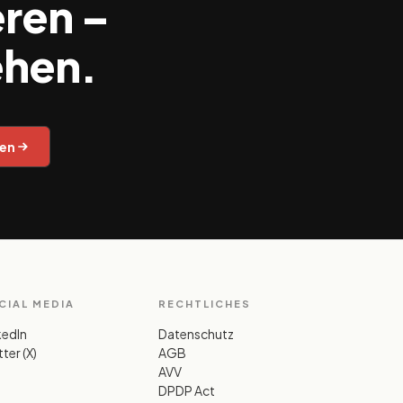
eren –
ehen.
hen
CIAL MEDIA
RECHTLICHES
kedIn
Datenschutz
ter (X)
AGB
AVV
DPDP Act