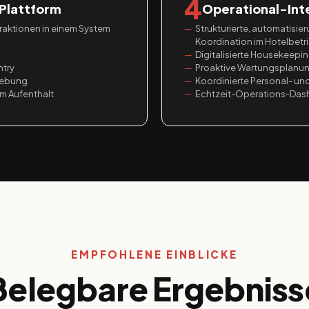
4
Plattform
Operational-Int
teraktionen in einem System
Strukturierte, automatisi
Koordination im Hotelbetr
Digitalisierte Housekeepi
ntry
Proaktive Wartungsplanun
gebung
Koordinierte Personal- u
m Aufenthalt
Echtzeit-Operations-Das
EMPFOHLENE EINBLICKE
Belegbare Ergebniss