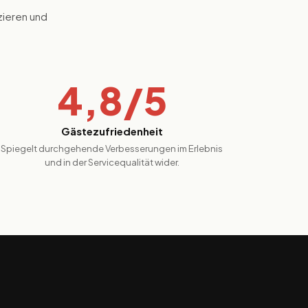
zieren und
4,8/5
Gästezufriedenheit
Spiegelt durchgehende Verbesserungen im Erlebnis
und in der Servicequalität wider.