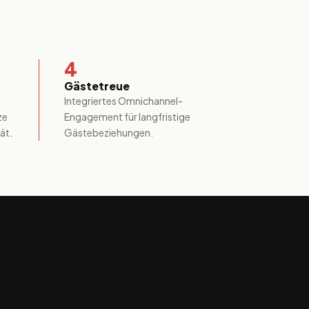
4
Gästetreue
Integriertes Omnichannel-
ze
Engagement für langfristige
ät.
Gästebeziehungen.