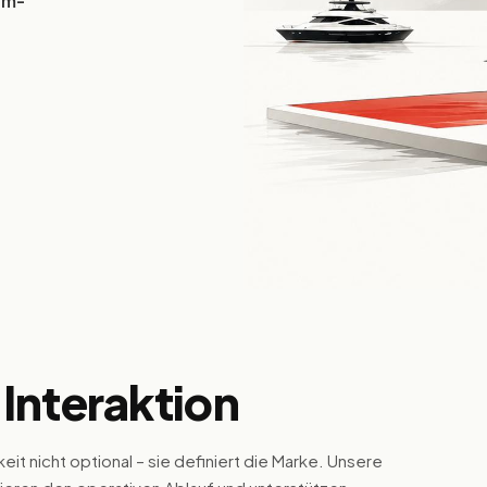
um-
Infrastruktur und
Monetarisierungssysteme, die für
skalierbare Reichweite und
Performance entwickelt sind.
 Interaktion
it nicht optional – sie definiert die Marke. Unsere