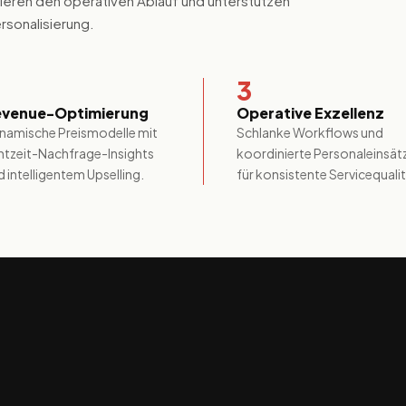
eren den operativen Ablauf und unterstützen
sonalisierung.
3
evenue-Optimierung
Operative Exzellenz
namische Preismodelle mit
Schlanke Workflows und
htzeit-Nachfrage-Insights
koordinierte Personaleinsät
d intelligentem Upselling.
für konsistente Servicequalit