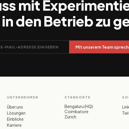
ss mit Experimenti
, in den Betrieb zu g
Mit unserem Team sprec
UNTERNEHMEN
STANDORTE
SO
Bengaluru (HQ)
Über uns
Lin
Coimbatore
Lösungen
Twit
Zürich
Einblicke
Karriere