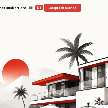
ber uns
Karriere
EN
DE
Gespräch buchen
y
Bildung & EdTech
Adaptive Lernplattformen, LMS-
d
Infrastruktur und KI-gestützte
rlebnisse für
Content-Operationen für
.
internationale
Bildungseinrichtungen.
Nachhaltigkeit & ESG
Erfassung von Umweltauswirkungen,
ng und
ESG-Reporting-Infrastruktur und
t denen
Compliance-Plattformen für
 Tempo,
verantwortungsvolle
 Skalierung
Organisationen.