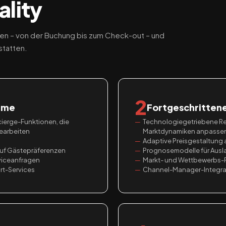
lity
ben – von der Buchung bis zum Check-out – und
statten.
2
eme
Fortgeschritten
ncierge-Funktionen, die
Technologiegetriebene Rev
earbeiten
Marktdynamiken anpasse
Adaptive Preisgestaltung 
uf Gästepräferenzen
Prognosemodelle für Aus
viceanfragen
Markt- und Wettbewerbs-R
rt-Services
Channel-Manager-Integrati