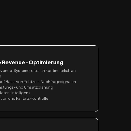
e Revenue-Optimierung
enue-Systeme, die sich kontinuierlich an
n
auf Basis von Echtzeit-Nachfragesignalen
lastungs- und Umsatzplanung
aten-Intelligenz
on und Paritäts-Kontrolle