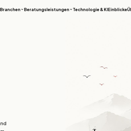
Branchen
Beratungsleistungen
Technologie & KI
Einblicke
Ü
Finanzdienstleistungen
Luxus & Hospitalit
Sichere, regelkonforme
Revenue-Intelligence,
Plattformen für Banking, Fintech und
Buchungssysteme un
Vermögensverwaltung – dort, wo
hochwertige digitale E
Ausfallzeiten keine Option sind.
Premium-Reisemarken
PropTech & Immobilien
Enterprise & B2B
Smarte Immobilienplattformen,
ERP-Modernisierung,
Mieter-Apps und ESG-Reporting-
Prozessautomatisieru
Tools für die gebaute Umwelt.
Datenplattformen, mi
Großunternehmen mit
Kontrolle und globaler
arbeiten.
Medien & Internet
und
Content-Plattformen, Streaming-