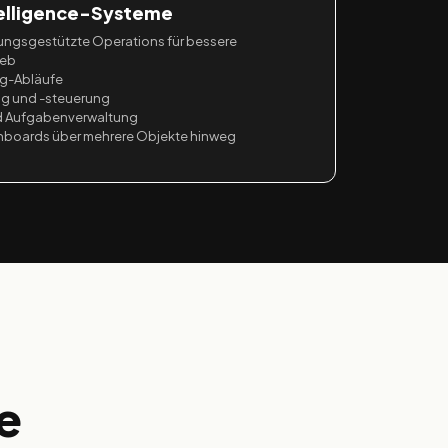
elligence-Systeme
erungsgestützte Operations für bessere
ieb
ng-Abläufe
g und -steuerung
nd Aufgabenverwaltung
hboards über mehrere Objekte hinweg
e