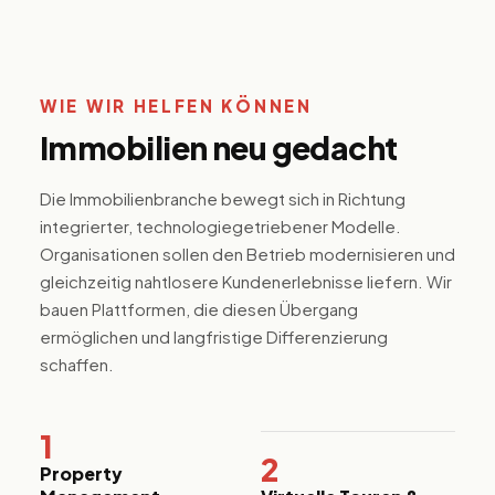
M
Co
WIE WIR HELFEN KÖNNEN
St
u
Immobilien neu gedacht
Mo
di
Re
Die Immobilienbranche bewegt sich in Richtung
Pe
si
integrierter, technologiegetriebener Modelle.
Organisationen sollen den Betrieb modernisieren und
gleichzeitig nahtlosere Kundenerlebnisse liefern. Wir
bauen Plattformen, die diesen Übergang
ermöglichen und langfristige Differenzierung
schaffen.
1
2
Property