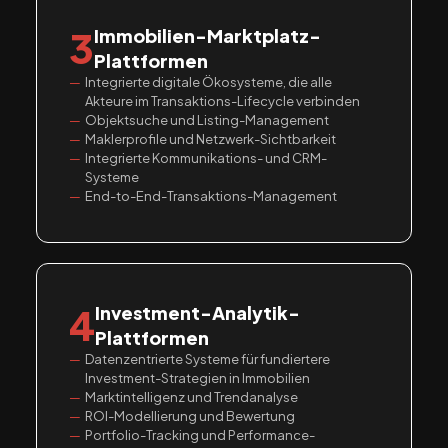
3
Immobilien-Marktplatz-
Plattformen
Integrierte digitale Ökosysteme, die alle
Akteure im Transaktions-Lifecycle verbinden
Objektsuche und Listing-Management
Maklerprofile und Netzwerk-Sichtbarkeit
Integrierte Kommunikations- und CRM-
Systeme
End-to-End-Transaktions-Management
4
Investment-Analytik-
Plattformen
Datenzentrierte Systeme für fundiertere
Investment-Strategien in Immobilien
Marktintelligenz und Trendanalyse
ROI-Modellierung und Bewertung
Portfolio-Tracking und Performance-