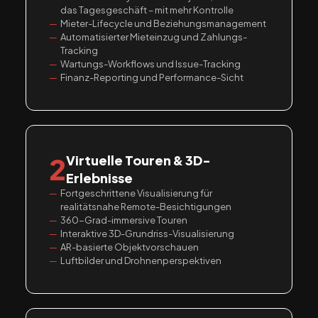
das Tagesgeschäft – mit mehr Kontrolle
Mieter-Lifecycle und Beziehungsmanagement
Automatisierter Mieteinzug und Zahlungs-
Tracking
Wartungs-Workflows und Issue-Tracking
Finanz-Reporting und Performance-Sicht
2
Virtuelle Touren & 3D-
Erlebnisse
Fortgeschrittene Visualisierung für
realitätsnahe Remote-Besichtigungen
360-Grad-immersive Touren
Interaktive 3D-Grundriss-Visualisierung
AR-basierte Objektvorschauen
Luftbilder und Drohnenperspektiven