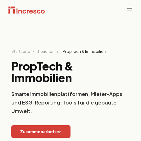
BRANCHEN, DIE WIR BEDIENEN
F
e
Branchen-Expertise,
Si
Startseite
›
Branchen
›
PropTech & Immobilien
Technisch umgesetzt.
Pl
Fi
PropTech &
V
Alle ansehen →
do
Immobilien
ke
P
Smarte Immobilienplattformen, Mieter-Apps
I
und ESG-Reporting-Tools für die gebaute
S
Im
Umwelt.
Mi
Re
g
Zusammenarbeiten