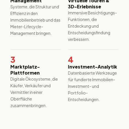
Management
Virtuelle Touren &
3D-Erlebnisse
Systeme, die Struktur und
Immersive Besichtigungs-
Effizienz in den
Funktionen, die
Immobilienbetrieb und das
Entdeckung und
Mieter-Lifecycle-
Entscheidungsfindung
Management bringen.
verbessern.
3
4
Marktplatz-
Investment-Analytik
Plattformen
Datenbasierte Werkzeuge
Digitale Ökosysteme, die
für fundierte Immobilien-
Käufer, Verkäufer und
Investment- und
Vermittler in einer
Portfolio-
Oberfläche
Entscheidungen.
zusammenbringen.