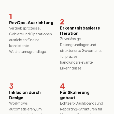
1
2
RevOps-Ausrichtung
Erkenntnisbasierte
Vertriebsprozesse,
Iteration
Gebiete und Operationen
Zuverlässige
ausrichten für eine
Datengrundlagen und
konsistente
strukturierte Governance
Wachstumsgrundlage.
für präzise,
handlungsrelevante
Erkenntnisse.
3
4
Inklusion durch
Für Skalierung
Design
gebaut
Workflows
Echtzeit-Dashboards und
automatisieren, um
Reporting-Strukturen für