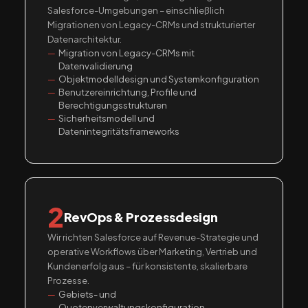
Salesforce-Umgebungen – einschließlich
Migrationen von Legacy-CRMs und strukturierter
Datenarchitektur.
Migration von Legacy-CRMs mit
Datenvalidierung
Objektmodelldesign und Systemkonfiguration
Benutzereinrichtung, Profile und
Berechtigungsstrukturen
Sicherheitsmodell und
Datenintegritätsframeworks
2
RevOps & Prozessdesign
Wir richten Salesforce auf Revenue-Strategie und
operative Workflows über Marketing, Vertrieb und
Kundenerfolg aus – für konsistente, skalierbare
Prozesse.
Gebiets- und
Quotenverwaltungskonfiguration