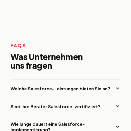
FAQS
Was Unternehmen
uns fragen
Welche Salesforce-Leistungen bieten Sie an?
Wir unterstützen alle Salesforce-Anforderungen,
Sind Ihre Berater Salesforce-zertifiziert?
einschließlich Implementierung, Anpassung,
Systemintegration und Datenmigration. Unsere Arbeit
Ja. Unsere Berater halten in der Regel Salesforce-
umfasst auch AppExchange-Entwicklung, Lightning Web
Wie lange dauert eine Salesforce-
Zertifizierungen in den Bereichen Administration,
Components, Apex-Entwicklung, Flow-Automatisierung
Implementierung?