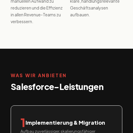
manuellen Aufwand zu
klare, handlungsrelevante
reduzieren und die Effizienz
Geschäftsanalysen
in allen Revenue-Teams zu
aufbauen.
verbessern.
WAS WIR ANBIETEN
Salesforce-Leistungen
1
Implementierung & Migration
Aufbau zuverlässiger, skalierungsfähiger