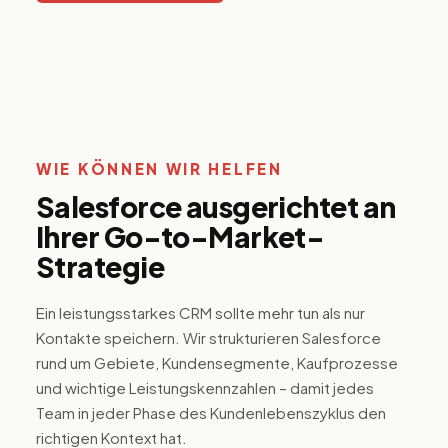
M
Co
St
u
Mo
di
Re
WIE KÖNNEN WIR HELFEN
Pe
Salesforce ausgerichtet an
si
Ihrer Go-to-Market-
Strategie
Ein leistungsstarkes CRM sollte mehr tun als nur
Kontakte speichern. Wir strukturieren Salesforce
rund um Gebiete, Kundensegmente, Kaufprozesse
und wichtige Leistungskennzahlen – damit jedes
Team in jeder Phase des Kundenlebenszyklus den
richtigen Kontext hat.