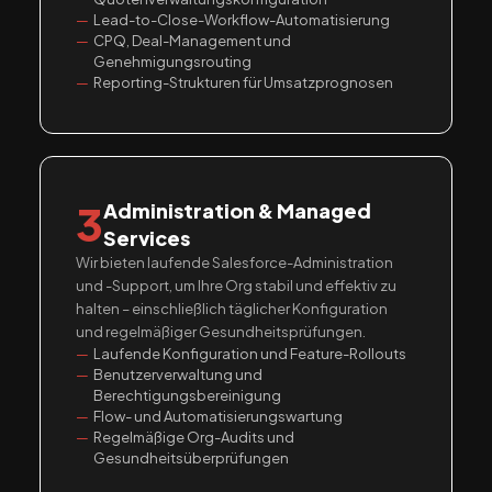
Lead-to-Close-Workflow-Automatisierung
CPQ, Deal-Management und
Genehmigungsrouting
Reporting-Strukturen für Umsatzprognosen
3
Administration & Managed
Services
Wir bieten laufende Salesforce-Administration
und -Support, um Ihre Org stabil und effektiv zu
halten – einschließlich täglicher Konfiguration
und regelmäßiger Gesundheitsprüfungen.
Laufende Konfiguration und Feature-Rollouts
Benutzerverwaltung und
Berechtigungsbereinigung
Flow- und Automatisierungswartung
Regelmäßige Org-Audits und
Gesundheitsüberprüfungen