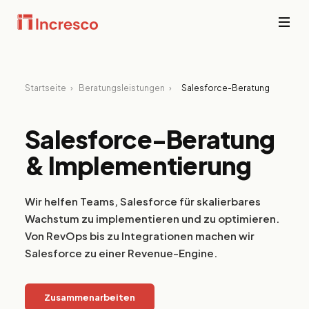
BRANCHEN, DIE WIR BEDIENEN
F
Startseite
›
Beratungsleistungen
›
Salesforce-Beratung
e
Branchen-Expertise,
Si
Technisch umgesetzt.
Pl
Salesforce-Beratung
Fi
V
& Implementierung
Alle ansehen →
do
ke
P
Wir helfen Teams, Salesforce für skalierbares
I
Wachstum zu implementieren und zu optimieren.
S
Von RevOps bis zu Integrationen machen wir
Im
Salesforce zu einer Revenue-Engine.
Mi
Re
g
Zusammenarbeiten